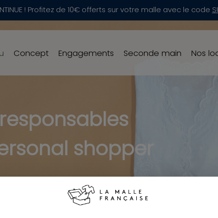
NTINUE ! Profitez de 10€ offerts sur votre malle avec le code
S
u
Concept
Engagements
Seconde main
Nos lo
 responsables
ersonal shopper
es pour vous