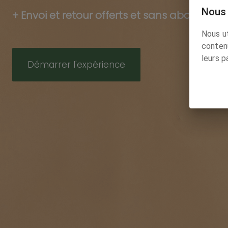
Nous 
+
Envoi et retour offerts et sans abonneme
Nous ut
contenu
leurs p
Démarrer l'expérience