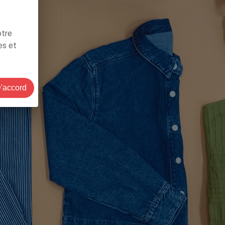
otre
es et
'accord