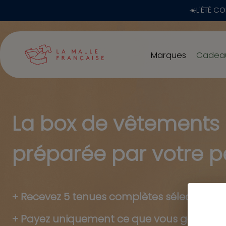
☀️L'ÉTÉ CO
Marques
Cadea
La box de vêtements
préparée par votre p
+
Recevez 5 tenues complètes sélectionné
+
Payez uniquement ce que vous gardez