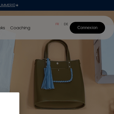
UMMER10
☀️
FR
DE
|
oks
Coaching
Connexion